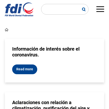
Skip
to
main
Main
content
navi
Breadcrumb
Información de interés sobre el
coronavirus.
Read more
Aclaraciones con relación a
climatización, purificación del aire y