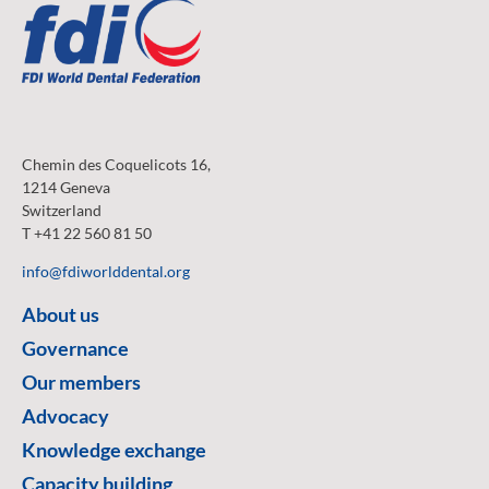
Chemin des Coquelicots 16,
1214 Geneva
Switzerland
T +41 22 560 81 50
info@fdiworlddental.org
About us
Governance
Our members
Advocacy
Knowledge exchange
Capacity building