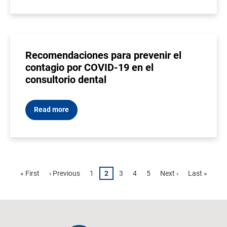
Recomendaciones para prevenir el
contagio por COVID-19 en el
consultorio dental
Read more
Pagination
First
« First
Previous
‹ Previous
Page
1
Page
2
Page
3
Page
4
Page
5
Next
Next ›
Last
Last »
page
page
page
page