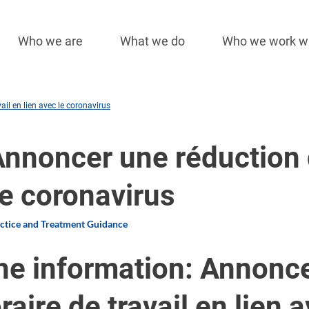
Who we are
What we do
Who we work w
Main
navigation
ail en lien avec le coronavirus
Annoncer une réduction d
 le coronavirus
actice and Treatment Guidance
he information: Annonce
oraire de travail en lien