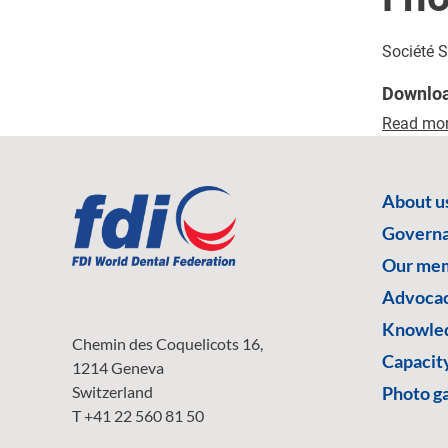
Société 
Downlo
Read mo
About u
Govern
Our me
Advoca
Knowled
Chemin des Coquelicots 16,
Capacity
1214 Geneva
Switzerland
Photo ga
T +41 22 560 81 50