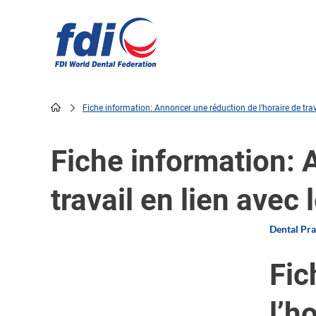
Skip
to
main
content
Fiche information: Annoncer une réduction de l’horaire de trav
Breadcrumb
Fiche information: 
travail en lien avec
Dental Pr
Fic
l’h