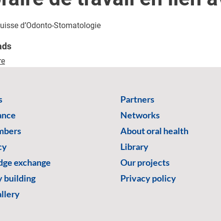
Suisse d’Odonto-Stomatologie
ads
re
s
Partners
ance
Networks
mbers
About oral health
cy
Library
ge exchange
Our projects
 building
Privacy policy
llery