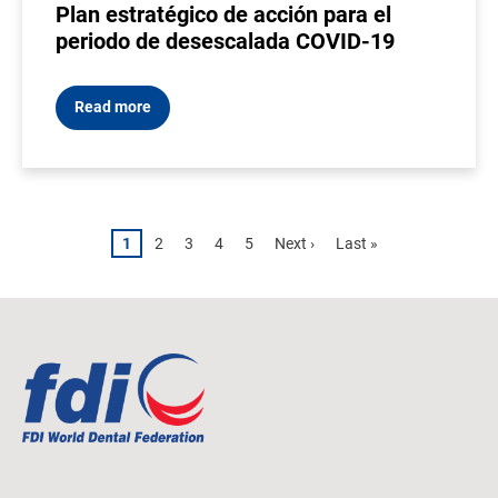
Plan estratégico de acción para el
periodo de desescalada COVID-19
Read more
Pagination
Page
1
Page
2
Page
3
Page
4
Page
5
Next
Next ›
Last
Last »
page
page