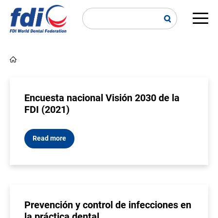
Skip
to
main
Main
content
navi
Breadcrumb
Encuesta nacional Visión 2030 de la
FDI (2021)
Read more
Prevención y control de infecciones en
la práctica dental