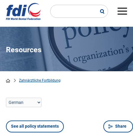
Skip
to
main
Main
content
navi
Resources
Zahnärztliche Fortbildung
Breadcrumb
See all policy statements
Share